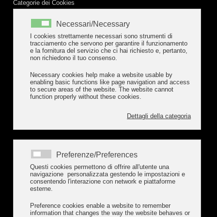
Categorie dei Cookies
Necessari/Necessary
I cookies strettamente necessari sono strumenti di
Dove Siamo
tracciamento che servono per garantire il funzionamento
e la fornitura del servizio che ci hai richiesto e, pertanto,
non richiedono il tuo consenso.
Via Sant'Olcese, 38
16010 Sant'Olcese (Genova)
Necessary cookies help make a website usable by
enabling basic functions like page navigation and access
to secure areas of the website. The website cannot
function properly without these cookies.
Contattaci
Dettagli della categoria
info@cabellasalumi.com
studiopedemontecab@legalmail.it
Tel. 010 709809
Preferenze/Preferences
Questi cookies permettono di offrire all'utente una
Orari Macelleria
navigazione personalizzata gestendo le impostazioni e
consentendo l'interazione con network e piattaforme
esterne.
da lunedì a domenica
09/12.30 e 16/19.30
Preference cookies enable a website to remember
information that changes the way the website behaves or