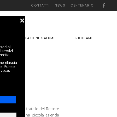
CONTATTI
NEWS
CENTENARIO
❌
DEGUSTAZIONE SALUMI
RICHIAMI
sari al
i servizi
ccetta
ne rilascia
e. Potete
 voce.
ista Giorgio, fratello del Rettore
ditore, fondò una piccola azienda