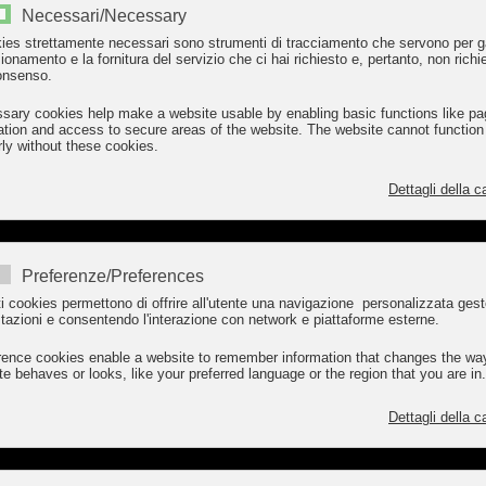
zzata nella produzione e nella commercializzazione del tradizionale 
Necessari/Necessary
kies strettamente necessari sono strumenti di tracciamento che servono per g
zionamento e la fornitura del servizio che ci hai richiesto e, pertanto, non richi
costruire ai primi del secolo dalla madre Serafina, nel centro del pa
onsenso.
 locale di stazionamento per carri e cavalli dove il fratello Giorgio 
sary cookies help make a website usable by enabling basic functions like pa
tto mondiale, stazionarono alcuni elementi delle truppe germani
ation and access to secure areas of the website. The website cannot function
rly without these cookies.
rea Pedemonte, figlio di Giovanni Pedemonte, trasferitosi a fine 
Dettagli della c
zza del posto.
Andrea dette alla consorte un figlio battezzato con i nomi di Gio
rigine al ramo dei Pedemonte - Cabella.
Preferenze/Preferences
i cookies permettono di offrire all'utente una navigazione personalizzata ges
ono i figli Giò Battista, Adriano Vittorio ed il primogenito Gino Ange
tazioni e consentendo l'interazione con network e piattaforme esterne.
Andrea Giuseppe e Rossella Angela, rispettivamente dottore in stori
rence cookies enable a website to remember information that changes the wa
 gli eredi designati alla guida della storica azienda.
te behaves or looks, like your preferred language or the region that you are in.
imodernato secondo i più attuali criteri di legge e di tecnica, si
Dettagli della c
ntolcesina: metà di carne bovina, metà di carne suina, con l'aggiunt
etta esaltata dalle particolari caratteristiche dell'aria local