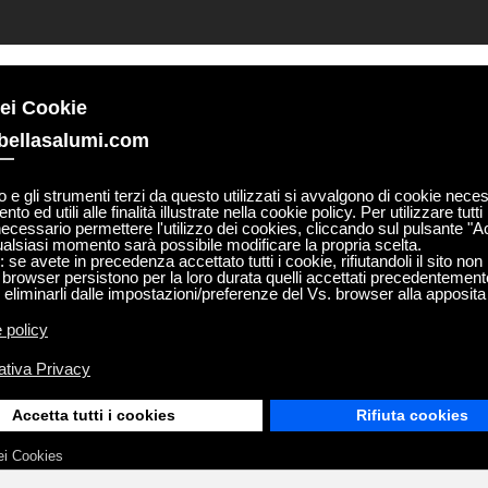
dei Cookie
ellasalumi.com
GASTRONOMIA
NOBILE PROTETTORATO
 e gli strumenti terzi da questo utilizzati si avvalgono di cookie neces
o ed utili alle finalità illustrate nella cookie policy. Per utilizzare tutti 
 necessario permettere l'utilizzo dei cookies, cliccando sul pulsante "A
qualsiasi momento sarà possibile modificare la propria scelta.
se avete in precedenza accettato tutti i cookie, rifiutandoli il sito non 
 browser persistono per la loro durata quelli accettati precedentement
liminarli dalle impostazioni/preferenze del Vs. browser alla apposita
 policy
abella
ativa Privacy
Accetta tutti i cookies
Rifiuta cookies
 della Grande Guerra quando Angela Cabella, figlia di Giovanni Batt
ei Cookies
inusuale per l'epoca figura di dinamica e risoluta donna impren