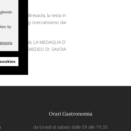
ogliendo
firma anche la Bresaola, la testa in
accioso, ed oggi ricercatissimo dai
ites by
cimenti tra i quali, LA MEDAGLIA D'
ategoria
. IL PRINCIPE AMEDEO DI SAVOIA
i cookies
Orari Gastronomia
a
da lunedì al sabato dalle 09 alle 19.30