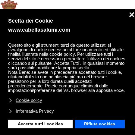
MENU
❌
Skip to main content
Scelta dei Cookie
www.cabellasalumi.com
Questo sito e gli strumenti terzi da questo utilizzati si
Nobile Protettorato dell'Arte
avvalgono di cookie necessari al funzionamento ed utili alle
finalità illustrate nella cookie policy. Per utilizzare tutti i
servizi del sito è necessario permettere l'utilizzo dei cookies,
del Sant'Olcese
cliccando sul pulsante "Accetta Tutti". In qualsiasi momento
sarà possibile modificare la propria scelta.
Nota Bene: se avete in precedenza accettato tutti i cookie,
rifiutandoli il sito non ne rilascia più ma nel browser
A conclusione delle celebrazioni per i 100 anni dalla
persistono per la loro durata quelli accettati
precedentemente. Potete comunque eliminarli dalle
fondazione del Salumificio Cabella di Sant’Olcese,
sabato 24
impostazioni/preferenze del Vs. browser alla apposita voce.
settembre 2011
è stato fondato
il Nobile Protettorato
Cookie policy
dell’Arte del Sant’Olcese
e sono stati insigniti delle relative
decorazioni i Nobili Protettori.
Informativa Privacy
Col fine di proteggere questa antica tradizione, che rischia di
Accetta tutti i cookies
Rifiuta cookies
scomparire a causa della grave crisi economica, ne fanno