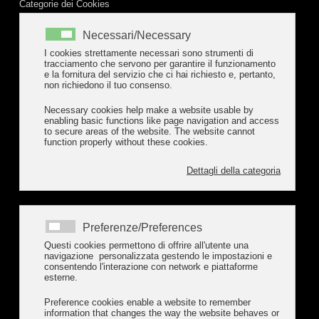
parte oltre trenta tra giovani imprenditori e professionisti della
Categorie dei Cookies
città di Genova. La solenne cerimonia nell’antico
Oratorio di
Necessari/Necessary
San Giovanni Battista
, è stata preceduta dal corteo dei
Protettori preceduti dalla bandiera di Genova e dalle insegne
I cookies strettamente necessari sono strumenti di
tracciamento che servono per garantire il funzionamento
del Nobile Protettorato.
Il Primo Protettore dell’Arte
, nonché
e la fornitura del servizio che ci hai richiesto e, pertanto,
non richiedono il tuo consenso.
titolare del Salumificio Cabella,
Andrea Pedemonte Cabella
, ha
proceduto all’investitura dei Protettori, dopo aver pronunciato
Necessary cookies help make a website usable by
enabling basic functions like page navigation and access
un discorso in lingua genovese. La lunga cerimonia si è
to secure areas of the website. The website cannot
conclusa col canto dell’Inno Nazionale a memoria dei 150 anni
function properly without these cookies.
dell’Unità.
Dettagli della categoria
Preferenze/Preferences
Questi cookies permettono di offrire all'utente una
navigazione personalizzata gestendo le impostazioni e
Alcune foto dell'ultima edizione
consentendo l'interazione con network e piattaforme
esterne.
Preference cookies enable a website to remember
information that changes the way the website behaves or