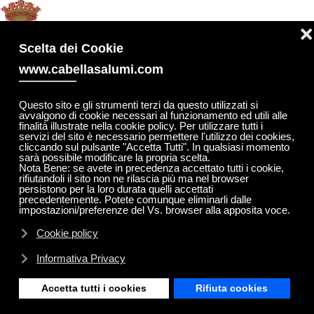
MENU
❌
Skip to main content
Scelta dei Cookie
www.cabellasalumi.com
Questo sito e gli strumenti terzi da questo utilizzati si
avvalgono di cookie necessari al funzionamento ed utili alle
Galantina
finalità illustrate nella cookie policy. Per utilizzare tutti i
servizi del sito è necessario permettere l'utilizzo dei cookies,
cliccando sul pulsante "Accetta Tutti". In qualsiasi momento
sarà possibile modificare la propria scelta.
Nota Bene: se avete in precedenza accettato tutti i cookie,
Può essere definito il "prosciutto dei
rifiutandoli il sito non ne rilascia più ma nel browser
persistono per la loro durata quelli accettati
genovesi", grazie alla sua composizione
precedentemente. Potete comunque eliminarli dalle
impostazioni/preferenze del Vs. browser alla apposita voce.
pregiata di carni di vitello e maiale.
Cookie policy
Caratteristica peculiare di questo
prodotto è la sua delicatezza nel gusto e la presenza di aromi
Informativa Privacy
naturali particolari quali ad esempio i pistacchi.
Accetta tutti i cookies
Rifiuta cookies