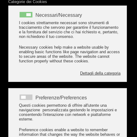
Categorie dei Cookies
Necessari/Necessary
I cookies strettamente necessari sono strumenti di
tracciamento che servono per garantire il funzionamento
e la fornitura del servizio che ci hai richiesto e, pertanto,
Dove Siamo
non richiedono il tuo consenso.
Necessary cookies help make a website usable by
Via Sant'Olcese, 38
enabling basic functions like page navigation and access
16010 Sant'Olcese (Genova)
to secure areas of the website. The website cannot
function properly without these cookies.
Contattaci
Dettagli della categoria
info@cabellasalumi.com
studiopedemontecab@legalmail.it
Preferenze/Preferences
Tel. 010 709809
Questi cookies permettono di offrire all'utente una
navigazione personalizzata gestendo le impostazioni e
consentendo l'interazione con network e piattaforme
Orari Macelleria
esterne.
Preference cookies enable a website to remember
da lunedì a domenica
information that changes the way the website behaves or